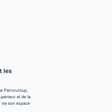
 les
me Parcoursup,
upérieur et de la
e via son espace