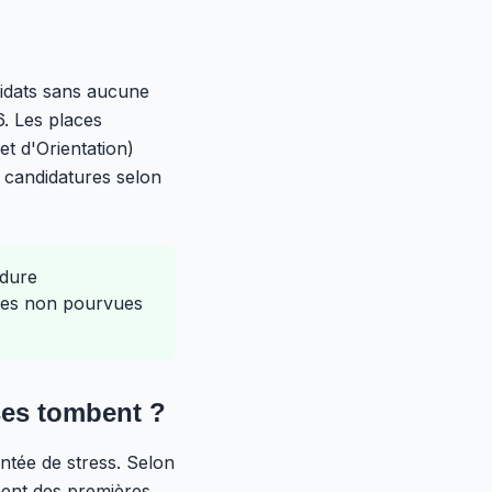
idats sans aucune
6. Les places
et d'Orientation)
es candidatures selon
édure
aces non pourvues
ses tombent ?
tée de stress. Selon
ent des premières