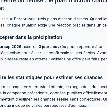
attente ou refusé : le plan d'action conc
at
bles sur Parcoursup, trois plans d'action distincts. Quand l
s, chaque situation exige une réaction précise dans un déla
cepter dans la précipitation
oursup 2026
accorde
3 jours ouvrés
pour répondre à une 
légal existe pour éviter les confirmations irréfléchies. Avant
x classée reste en attente : valider une offre peut faire pe
 lire les statistiques pour estimer ses chances
pour chaque vœu en liste d'attente, le rang actuel du candi
de la campagne précédente, données publiées officiellement
rmettent d'estimer ses chances réelles sans conjectures. 
storique indique de vraies perspectives d'admission.