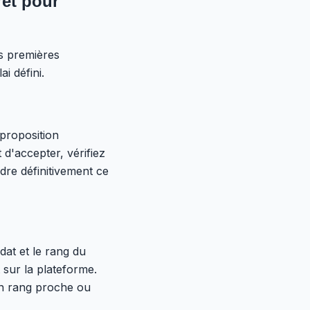
ret pour
es premières
i défini.
proposition
 d'accepter, vérifiez
rdre définitivement ce
dat et le rang du
 sur la plateforme.
Un rang proche ou