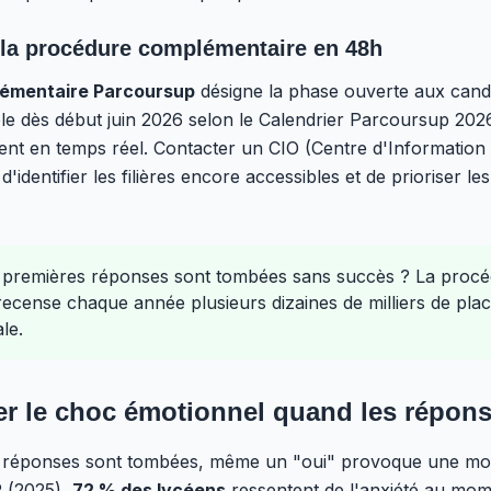
 la procédure complémentaire en 48h
émentaire Parcoursup
désigne la phase ouverte aux cand
ble dès début juin 2026 selon le Calendrier Parcoursup 202
hent en temps réel. Contacter un CIO (Centre d'Information 
'identifier les filières encore accessibles et de prioriser l
premières réponses sont tombées sans succès ? La proc
ecense chaque année plusieurs dizaines de milliers de pl
le.
r le choc émotionnel quand les répon
 réponses sont tombées, même un "oui" provoque une mon
 (2025),
72 % des lycéens
ressentent de l'anxiété au mom