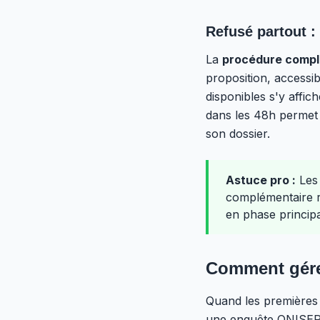
Refusé partout :
La
procédure compl
proposition, accessi
disponibles s'y affic
dans les 48h permet d
son dossier.
Astuce pro :
Les 
complémentaire r
en phase principa
Comment gére
Quand les premières
une enquête ONISEP