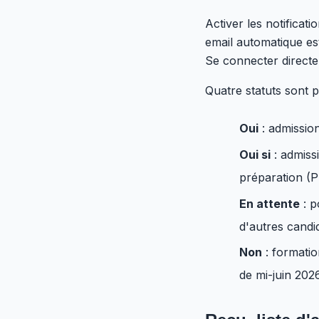
Activer les notifica
email automatique es
Se connecter directem
Quatre statuts sont 
Oui
: admission
Oui si
: admiss
préparation (P
En attente
: p
d'autres candi
Non
: formatio
de mi-juin 202