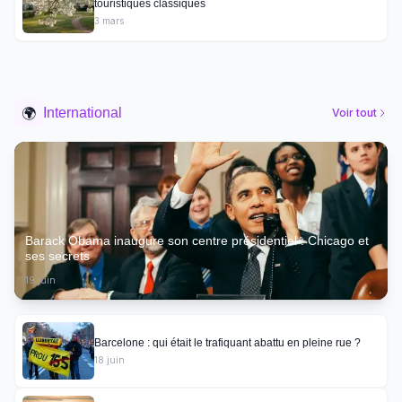
touristiques classiques
3 mars
🌍
International
Voir tout
Barack Obama inaugure son centre présidentiel : Chicago et
ses secrets
19 juin
Barcelone : qui était le trafiquant abattu en pleine rue ?
18 juin