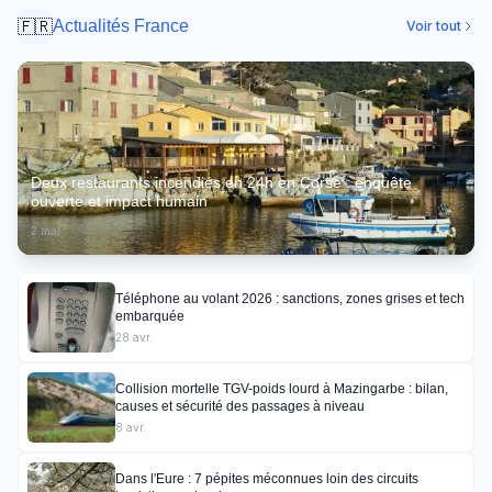
🇫🇷
Actualités France
Voir tout
Deux restaurants incendiés en 24h en Corse : enquête
ouverte et impact humain
2 mai
Téléphone au volant 2026 : sanctions, zones grises et tech
embarquée
28 avr.
Collision mortelle TGV-poids lourd à Mazingarbe : bilan,
causes et sécurité des passages à niveau
8 avr.
Dans l'Eure : 7 pépites méconnues loin des circuits