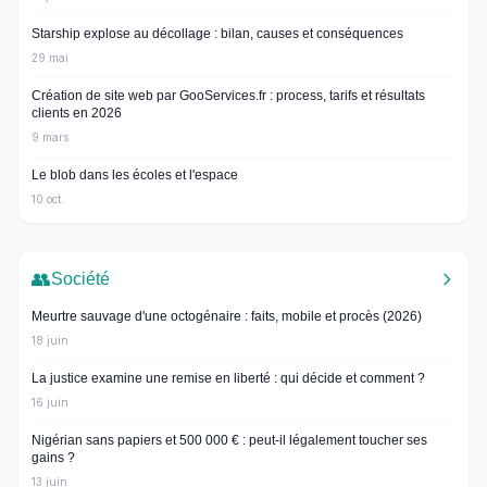
Starship explose au décollage : bilan, causes et conséquences
29 mai
Création de site web par GooServices.fr : process, tarifs et résultats
clients en 2026
9 mars
Le blob dans les écoles et l'espace
10 oct.
👥
Société
Meurtre sauvage d'une octogénaire : faits, mobile et procès (2026)
18 juin
La justice examine une remise en liberté : qui décide et comment ?
16 juin
Nigérian sans papiers et 500 000 € : peut-il légalement toucher ses
gains ?
13 juin