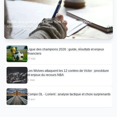
Notes des joueurs des New York Knicks 2025-2026 :
classement complet
11 juin
Ligue des champions 2026 : guide, résultats et enjeux
financiers
31 mai
Les Wolves attaquent les 12 contres de Victor : procédure
et enjeux du recours NBA
6 mai
Compo OL - Lorient : analyse tactique et choix surprenants
12 avr.